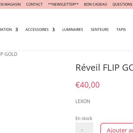
EN MAGASIN
CONTACT
**NEWSLETTER**
BON CADEAU
QUESTIONS
RATION
ACCESSOIRES
LUMINAIRES
SENTEURS
TAPIS
LIP GOLD
Réveil FLIP 
€
40,00
LEXON
En stock
quantité
Ajouter a