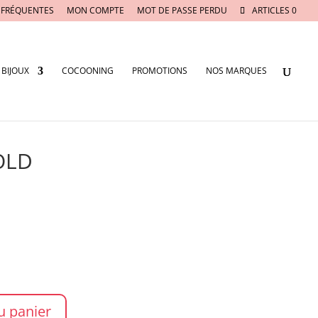
 FRÉQUENTES
MON COMPTE
MOT DE PASSE PERDU
ARTICLES 0
BIJOUX
COCOONING
PROMOTIONS
NOS MARQUES
GOLD
u panier