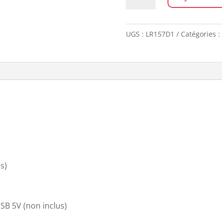
de
Réveil
FLIP
UGS :
LR157D1
Catégories :
GOLD
s)
SB 5V (non inclus)