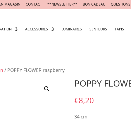
EN MAGASIN
CONTACT
**NEWSLETTER**
BON CADEAU
QUESTIONS
RATION
ACCESSOIRES
LUMINAIRES
SENTEURS
TAPIS
on
/ POPPY FLOWER raspberry
POPPY FLOWE
€
8,20
34 cm