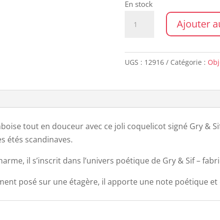
En stock
quantité
Ajouter a
de
POPPY
FLOWER
UGS :
12916
Catégorie :
Obj
raspberry
oise tout en douceur avec ce joli coquelicot signé Gry & Si
des étés scandinaves.
harme, il s’inscrit dans l’univers poétique de Gry & Sif – f
ment posé sur une étagère, il apporte une note poétique et