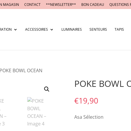
N MAGASIN
CONTACT
**NEWSLETTER**
BON CADEAU
QUESTIONS 
RATION
ACCESSOIRES
LUMINAIRES
SENTEURS
TAPIS
 POKE BOWL OCEAN
POKE BOWL 
€
19,90
Asa Sélection