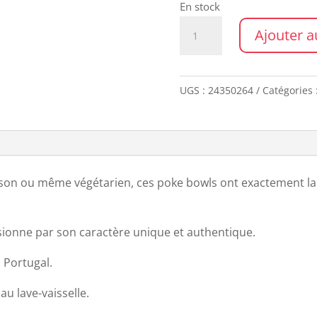
En stock
quantité
Ajouter a
de
POKE
BOWL
UGS :
24350264
Catégories 
OCEAN
isson ou même végétarien, ces poke bowls ont exactement la
ionne par son caractère unique et authentique.
 Portugal.
u lave-vaisselle.