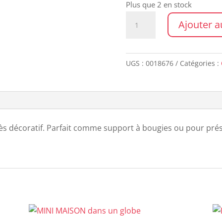
Plus que 2 en stock
quantité
Ajouter a
de
Plateau
HIGH
UGS :
0018676
Catégories :
très décoratif. Parfait comme support à bougies ou pour pr