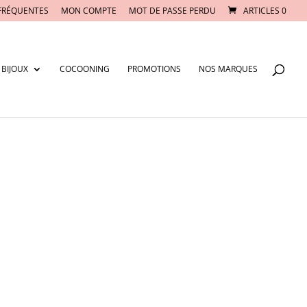
FRÉQUENTES
MON COMPTE
MOT DE PASSE PERDU
ARTICLES 0
BIJOUX
COCOONING
PROMOTIONS
NOS MARQUES