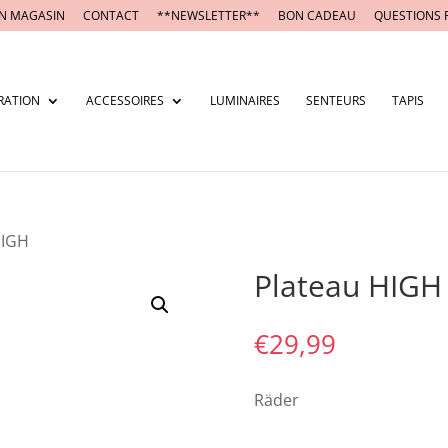
N MAGASIN
CONTACT
**NEWSLETTER**
BON CADEAU
QUESTIONS 
RATION
ACCESSOIRES
LUMINAIRES
SENTEURS
TAPIS
HIGH
Plateau HIGH
€
29,99
Räder