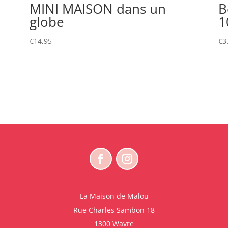
MINI MAISON dans un
B
globe
1
€
14,95
€
3
La Maison de Malou
Rue Charles Sambon 18
1300 Wavre