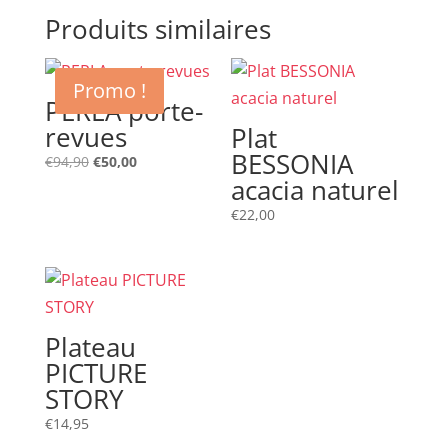
Produits similaires
Promo !
PERLA porte-
revues
Plat
BESSONIA
Le
Le
€
94,90
€
50,00
acacia naturel
prix
prix
initial
actuel
€
22,00
était :
est :
€94,90.
€50,00.
Plateau
PICTURE
STORY
€
14,95