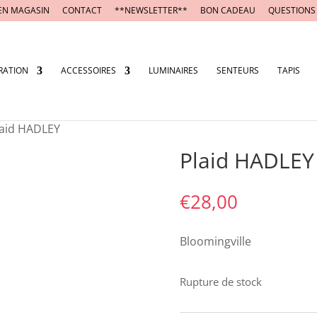
EN MAGASIN
CONTACT
**NEWSLETTER**
BON CADEAU
QUESTIONS
RATION
ACCESSOIRES
LUMINAIRES
SENTEURS
TAPIS
laid HADLEY
Plaid HADLEY
€
28,00
Bloomingville
Rupture de stock