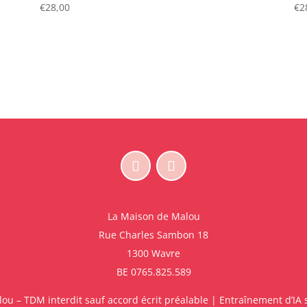
€
28,00
€
2
La Maison de Malou
Rue Charles Sambon 18
1300 Wavre
BE 0765.825.589
u – TDM interdit sauf accord écrit préalable | Entraînement d’IA s