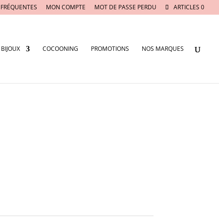
 FRÉQUENTES
MON COMPTE
MOT DE PASSE PERDU
ARTICLES 0
BIJOUX
COCOONING
PROMOTIONS
NOS MARQUES