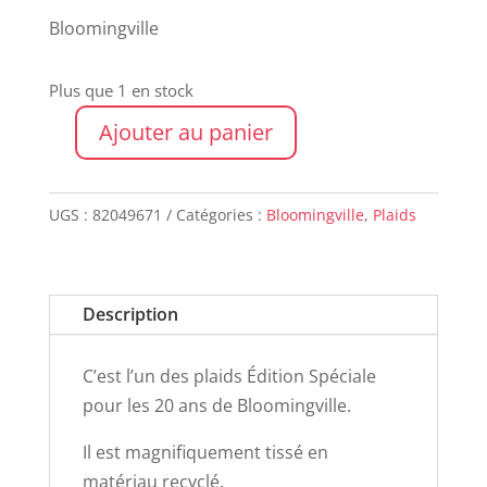
Bloomingville
Plus que 1 en stock
Ajouter au panier
quantité
de
Plaid
UGS :
82049671
Catégories :
Bloomingville
,
Plaids
GUTTE
Description
C’est l’un des plaids Édition Spéciale
pour les 20 ans de Bloomingville.
Il est magnifiquement tissé en
matériau recyclé.