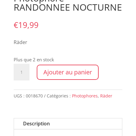
RANDONNEE NOCTURNE
€
19,99
Räder
Plus que 2 en stock
quantité
Ajouter au panier
de
Photophore
RANDONNEE
UGS :
0018670
Catégories :
Photophores
,
Räder
NOCTURNE
Description