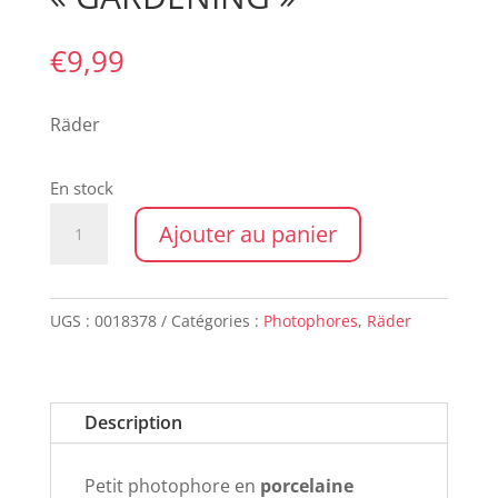
€
9,99
Räder
En stock
quantité
Ajouter au panier
de
Photophore
"GARDENING"
UGS :
0018378
Catégories :
Photophores
,
Räder
Description
Petit photophore en
porcelaine