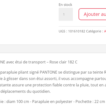
En stock
quantité
Ajouter au
de
Parapluie
PANTONE
UGS :
101610182
Catégorie :
A
LIGHT
PINK
E avec étui de transport – Rose clair 182 C
parapluie pliant signé PANTONE se distingue par sa teinte R
e à glisser dans son étui assorti, il vous accompagne partou
istante assure une protection fiable contre la pluie, tout e
s déplacements du quotidien.
 : diam 100 cm - Parapluie en polyester - Pochette : 22 cm