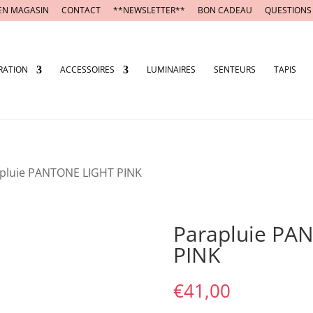
EN MAGASIN
CONTACT
**NEWSLETTER**
BON CADEAU
QUESTIONS
RATION
ACCESSOIRES
LUMINAIRES
SENTEURS
TAPIS
apluie PANTONE LIGHT PINK
Parapluie PA
PINK
€
41,00