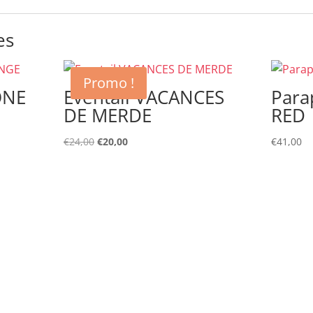
es
Promo !
ONE
Eventail VACANCES
Para
DE MERDE
RED
Le
Le
€
24,00
€
20,00
€
41,00
prix
prix
initial
actuel
était :
est :
€24,00.
€20,00.