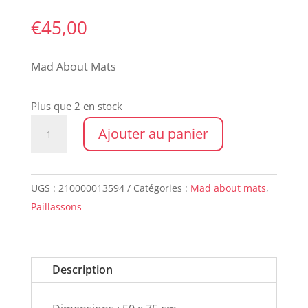
€
45,00
Mad About Mats
Plus que 2 en stock
quantité
Ajouter au panier
de
Paillasson
RAOUL
UGS :
210000013594
Catégories :
Mad about mats
,
Paillassons
Description