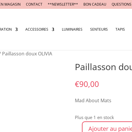
EN MAGASIN
CONTACT
**NEWSLETTER**
BON CADEAU
QUESTIONS
RATION
ACCESSOIRES
LUMINAIRES
SENTEURS
TAPIS
/ Paillasson doux OLIVIA
Paillasson do
€
90,00
Mad About Mats
Plus que 1 en stock
Ajouter au pani