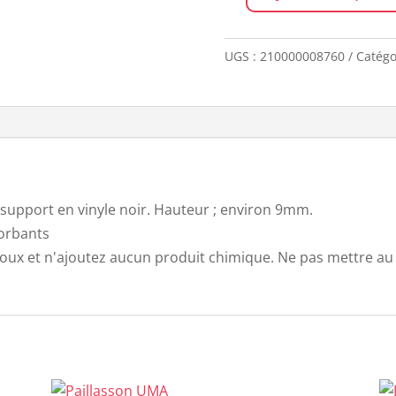
quantité
de
Paillasson
UGS :
210000008760
Catégo
doux
OLIVIA
 support en vinyle noir. Hauteur ; environ 9mm.
sorbants
doux et n'ajoutez aucun produit chimique. Ne pas mettre au