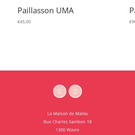
Paillasson UMA
P
€
45,00
€
9
La Maison de Malou
Rue Charles Sambon 18
1300 Wavre