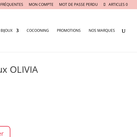
 FRÉQUENTES
MON COMPTE
MOT DE PASSE PERDU
ARTICLES 0
BIJOUX
COCOONING
PROMOTIONS
NOS MARQUES
ux OLIVIA
er