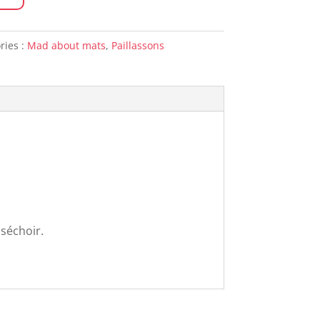
ries :
Mad about mats
,
Paillassons
 séchoir.