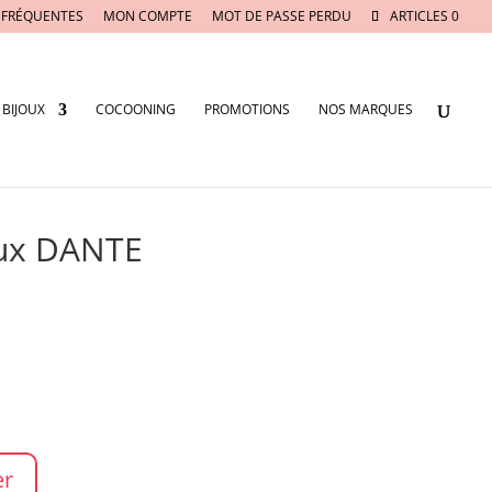
 FRÉQUENTES
MON COMPTE
MOT DE PASSE PERDU
ARTICLES 0
BIJOUX
COCOONING
PROMOTIONS
NOS MARQUES
oux DANTE
er