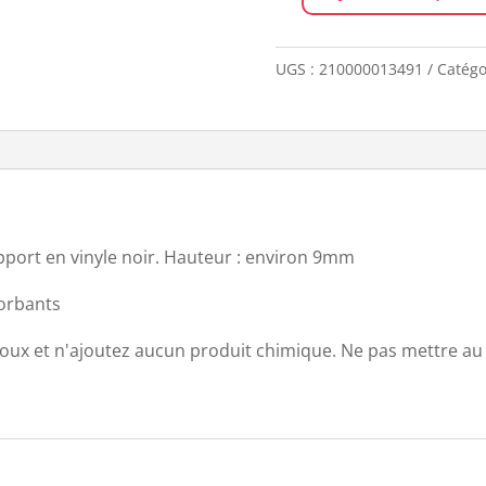
quantité
de
Paillasson
UGS :
210000013491
Catégo
doux
DANTE
pport en vinyle noir. Hauteur : environ 9mm
sorbants
doux et n'ajoutez aucun produit chimique. Ne pas mettre au