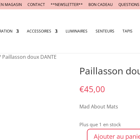
EN MAGASIN
CONTACT
**NEWSLETTER**
BON CADEAU
QUESTIONS
RATION
ACCESSOIRES
LUMINAIRES
SENTEURS
TAPIS
/ Paillasson doux DANTE
Paillasson d
€
45,00
Mad About Mats
Plus que 1 en stock
Ajouter au pani