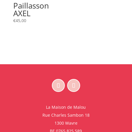
Paillasson
AXEL
€
45,00
La Maison de Malou
Rue Charles Sambon 18
1300 Wavre
BE 0765.825.589