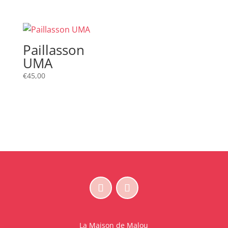
Paillasson
UMA
€
45,00
La Maison de Malou