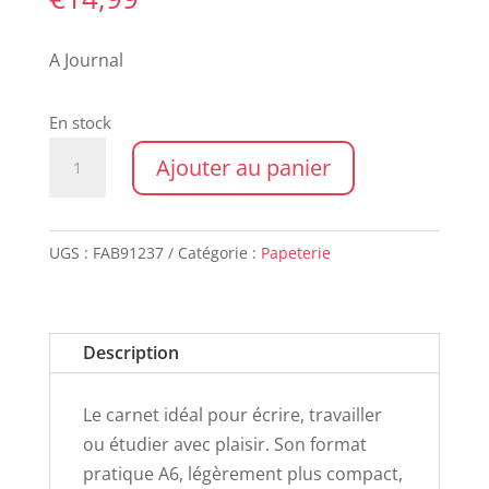
A Journal
En stock
quantité
Ajouter au panier
de
Notebook
A6
UGS :
FAB91237
Catégorie :
Papeterie
-
STRIPES
Description
Le carnet idéal pour écrire, travailler
ou étudier avec plaisir. Son format
pratique A6, légèrement plus compact,