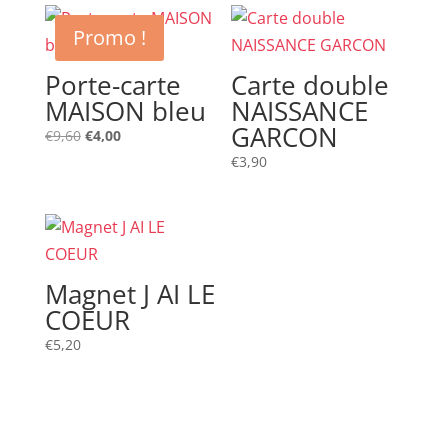
Promo !
Porte-carte
Carte double
MAISON bleu
NAISSANCE
GARCON
Le
Le
€
9,60
€
4,00
prix
prix
€
3,90
initial
actuel
était :
est :
€9,60.
€4,00.
Magnet J AI LE
COEUR
€
5,20