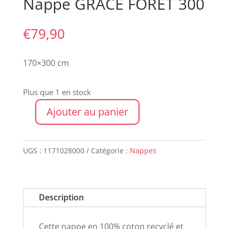
Nappe GRACE FORET 300
€
79,90
170×300 cm
Plus que 1 en stock
Ajouter au panier
quantité
de
Nappe
UGS :
1171028000
Catégorie :
Nappes
GRACE
FORET
300
Description
Cette nappe en 100% coton recyclé et