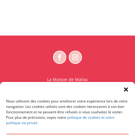
La Maison de Malou
Rue Charles Sambon 18
1300 Wavre
Nous utilisons des cookies pour améliorer votre expérience lors de votre
BE 0765.825.589
navigation. Les cookies utilisés sont des cookies nécessaires à son bon
fonctionnement et ne peuvent être refusés si vous souhaitez le visiter.
© La Maison de Malou – TDM interdit sauf accord
Pour plus de précisions, voyez notre
politique de cookies et notre
politique vie privée
écrit préalable | Entraînement d’IA strictement
interdit.