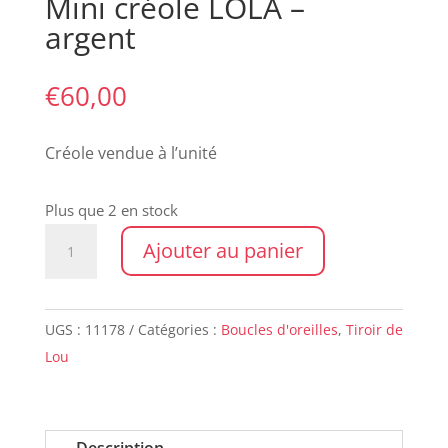
Mini créole LOLA –
argent
€
60,00
Créole vendue à l’unité
Plus que 2 en stock
quantité
Ajouter au panier
de
Mini
créole
UGS :
11178
Catégories :
Boucles d'oreilles
,
Tiroir de
LOLA
Lou
-
argent
Description