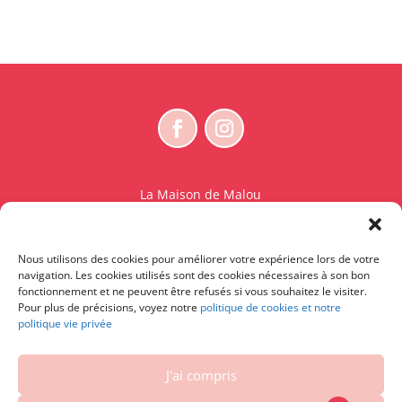
La Maison de Malou
Rue Charles Sambon 18
1300 Wavre
Nous utilisons des cookies pour améliorer votre expérience lors de votre
BE 0765.825.589
navigation. Les cookies utilisés sont des cookies nécessaires à son bon
fonctionnement et ne peuvent être refusés si vous souhaitez le visiter.
© La Maison de Malou – TDM interdit sauf accord
Pour plus de précisions, voyez notre
politique de cookies et notre
politique vie privée
écrit préalable | Entraînement d’IA strictement
interdit.
J'ai compris
Contactez-nous
|
Conditions générales – Conditions
d’utilisation
|
Vie privée et cookies
|
Droit de