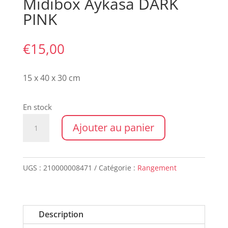
Midibox Aykasa DARK
PINK
€
15,00
15 x 40 x 30 cm
En stock
quantité
Ajouter au panier
de
Midibox
Aykasa
UGS :
210000008471
Catégorie :
Rangement
DARK
PINK
Description