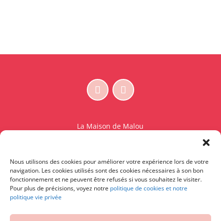
La Maison de Malou
Rue Charles Sambon 18
1300 Wavre
Nous utilisons des cookies pour améliorer votre expérience lors de votre
BE 0765.825.589
navigation. Les cookies utilisés sont des cookies nécessaires à son bon
fonctionnement et ne peuvent être refusés si vous souhaitez le visiter.
© La Maison de Malou – TDM interdit sauf accord
Pour plus de précisions, voyez notre
politique de cookies et notre
politique vie privée
écrit préalable | Entraînement d’IA strictement
interdit.