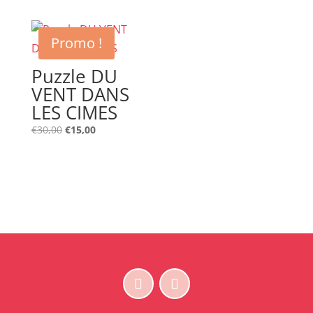
Promo !
Puzzle DU
VENT DANS
LES CIMES
Le
Le
€
30,00
€
15,00
prix
prix
initial
actuel
était :
est :
€30,00.
€15,00.