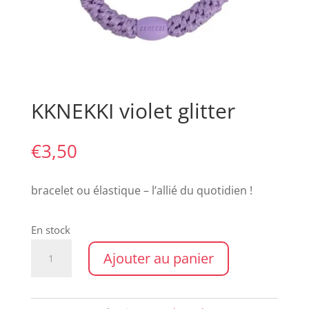
KKNEKKI violet glitter
€
3,50
bracelet ou élastique – l’allié du quotidien !
En stock
quantité
Ajouter au panier
de
KKNEKKI
violet