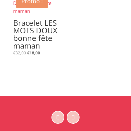
Promo !
Bracelet LES
MOTS DOUX
bonne fête
maman
Le
Le
€
32,00
€
18,00
prix
prix
initial
actuel
était :
est :
€32,00.
€18,00.