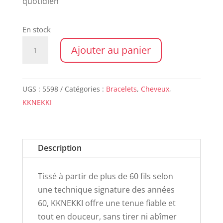
quotidien
En stock
quantité
Ajouter au panier
de
KKNEKKI
mix
UGS :
5598
Catégories :
Bracelets
,
Cheveux
,
nougat
KKNEKKI
neon
pink
Description
Tissé à partir de plus de 60 fils selon
une technique signature des années
60, KKNEKKI offre une tenue fiable et
tout en douceur, sans tirer ni abîmer