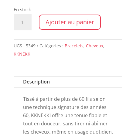
En stock
quantité
Ajouter au panier
de
KKNEKKI
ivory
UGS :
5349
Catégories :
Bracelets
,
Cheveux
,
glitter
KKNEKKI
Description
Tissé à partir de plus de 60 fils selon
une technique signature des années
60, KKNEKKI offre une tenue fiable et
tout en douceur, sans tirer ni abîmer
les cheveux, même en usage quotidien.