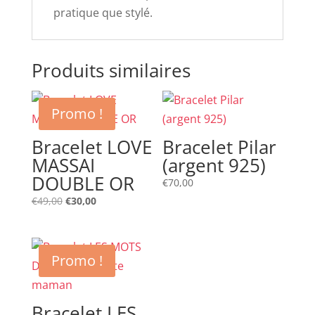
pratique que stylé.
Produits similaires
Promo !
Bracelet LOVE
Bracelet Pilar
MASSAI
(argent 925)
DOUBLE OR
€
70,00
Le
Le
€
49,00
€
30,00
prix
prix
initial
actuel
était :
est :
Promo !
€49,00.
€30,00.
Bracelet LES