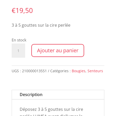
€
19,50
3 à 5 gouttes sur la cire perlée
En stock
quantité
Ajouter au panier
de
Huile
essentielle
UGS :
210000013551
Catégories :
Bougies
,
Senteurs
JAPAN
Description
Déposez 3 à 5 gouttes sur la cire