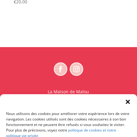
€
20,00
La Maison de Malou
Rue Charles Sambon 18
1300 Wavre
Nous utilisons des cookies pour améliorer votre expérience lors de votre
BE 0765.825.589
navigation. Les cookies utilisés sont des cookies nécessaires à son bon
fonctionnement et ne peuvent être refusés si vous souhaitez le visiter.
© La Maison de Malou – TDM interdit sauf accord
Pour plus de précisions, voyez notre
politique de cookies et notre
politique vie privée