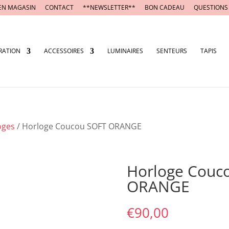
EN MAGASIN
CONTACT
**NEWSLETTER**
BON CADEAU
QUESTIONS
RATION
ACCESSOIRES
LUMINAIRES
SENTEURS
TAPIS
oges
/ Horloge Coucou SOFT ORANGE
Horloge Couc
ORANGE
€
90,00