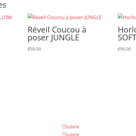
es
Réveil Coucou à
Horl
poser JUNGLE
SOFT
€
58,00
€
90,00
Suivre
Suivre