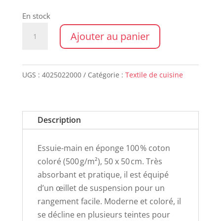
En stock
quantité
Ajouter au panier
de
Essuie
mains
UGS :
4025022000
Catégorie :
Textile de cuisine
CURL
PRAIRIE
Description
Essuie-main en éponge 100 % coton
coloré (500 g/m²), 50 x 50 cm. Très
absorbant et pratique, il est équipé
d’un œillet de suspension pour un
rangement facile. Moderne et coloré, il
se décline en plusieurs teintes pour