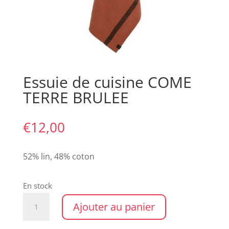
Essuie de cuisine COME
TERRE BRULEE
€
12,00
52% lin, 48% coton
En stock
quantité
Ajouter au panier
de
Essuie