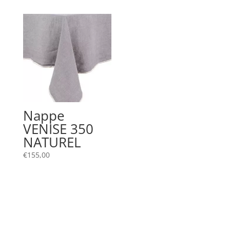
était :
est :
€19,00.
€9,00.
Nappe
VENISE 350
NATUREL
€
155,00