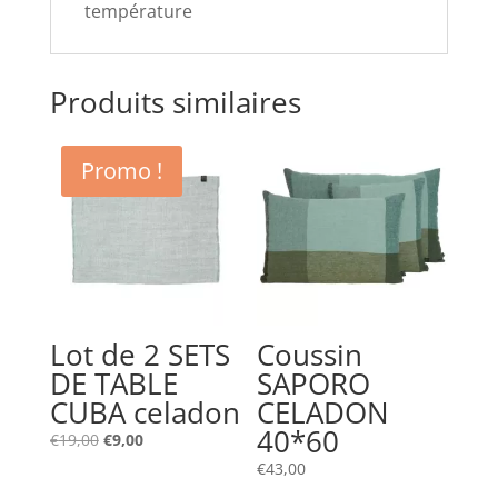
température
Produits similaires
Promo !
Lot de 2 SETS
Coussin
DE TABLE
SAPORO
CUBA celadon
CELADON
40*60
Le
Le
€
19,00
€
9,00
prix
prix
€
43,00
initial
actuel