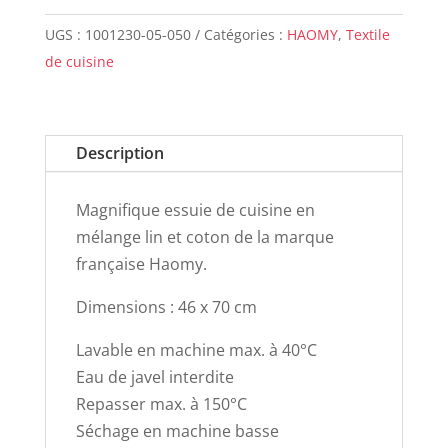
de
UGS :
1001230-05-050
Catégories :
HAOMY
,
Textile
cuisine
de cuisine
COME
TERRE
BRULEE
Description
Magnifique essuie de cuisine en
mélange lin et coton de la marque
française Haomy.
Dimensions : 46 x 70 cm
Lavable en machine max. à 40°C
Eau de javel interdite
Repasser max. à 150°C
Séchage en machine basse