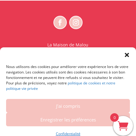
La Maison de Malou
Rue Charles Sambon 18
1300 Wavre
Nous utilisons des cookies pour améliorer votre expérience lors de votre
BE 0765.825.589
navigation. Les cookies utilisés sont des cookies nécessaires à son bon
fonctionnement et ne peuvent être refusés si vous souhaitez le visiter.
© La Maison de Malou – TDM interdit sauf accord
Pour plus de précisions, voyez notre
politique de cookies et notre
politique vie privée
écrit préalable | Entraînement d’IA strictement
interdit.
J'ai compris
Contactez-nous
|
Conditions générales – Conditions
d’utilisation
|
Vie privée et cookies
|
Droit de
0
Enregistrer les préférences
rétractation
| Powered by
DelaSuitedanslesID
Confidentialité