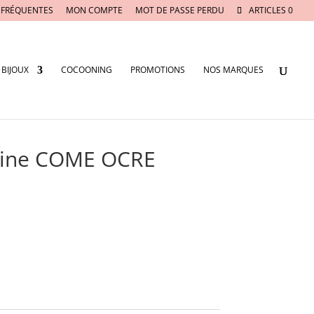
 FRÉQUENTES
MON COMPTE
MOT DE PASSE PERDU
ARTICLES 0
BIJOUX
COCOONING
PROMOTIONS
NOS MARQUES
isine COME OCRE