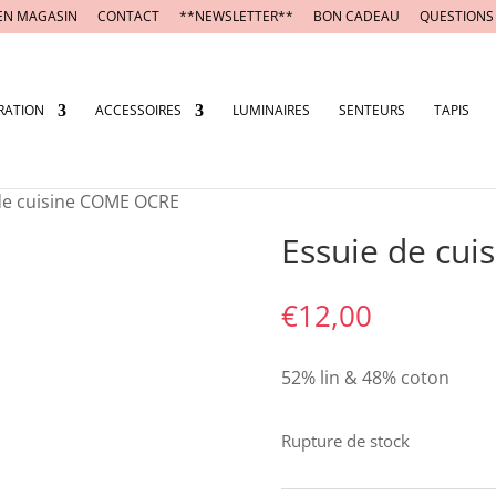
EN MAGASIN
CONTACT
**NEWSLETTER**
BON CADEAU
QUESTIONS
RATION
ACCESSOIRES
LUMINAIRES
SENTEURS
TAPIS
de cuisine COME OCRE
Essuie de cu
€
12,00
52% lin & 48% coton
Rupture de stock