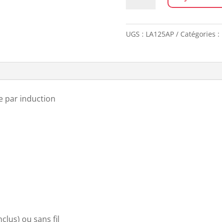
de
ENCEINTE
MINO
UGS :
LA125AP
Catégories :
+
ALU
POLI
 par induction
clus) ou sans fil