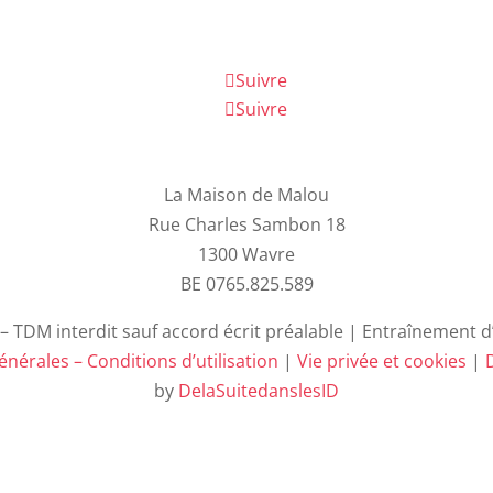
Suivre
Suivre
La Maison de Malou
Rue Charles Sambon 18
1300 Wavre
BE 0765.825.589
 TDM interdit sauf accord écrit préalable | Entraînement d’I
nérales – Conditions d’utilisation
|
Vie privée et cookies
|
D
by
DelaSuitedanslesID