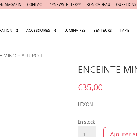
EN MAGASIN
CONTACT
**NEWSLETTER**
BON CADEAU
QUESTIONS
RATION
ACCESSOIRES
LUMINAIRES
SENTEURS
TAPIS
E MINO + ALU POLI
ENCEINTE MI
€
35,00
LEXON
En stock
quantité
Ajouter a