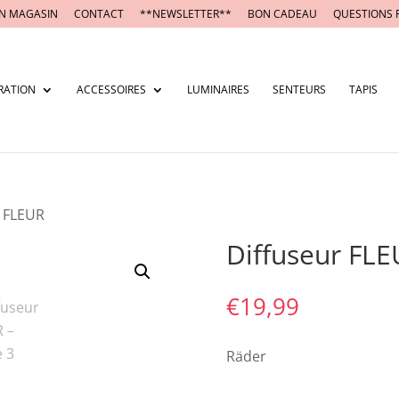
N MAGASIN
CONTACT
**NEWSLETTER**
BON CADEAU
QUESTIONS 
RATION
ACCESSOIRES
LUMINAIRES
SENTEURS
TAPIS
r FLEUR
Diffuseur FL
€
19,99
Räder