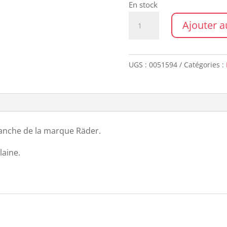
En stock
quantité
Ajouter a
de
Diffuseur
FLEUR
UGS :
0051594
Catégories :
lanche de la marque Räder.
laine.