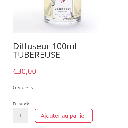
Diffuseur 100ml
TUBEREUSE
€
30,00
Géodesis
En stock
quantité
Ajouter au panier
de
Diffuseur