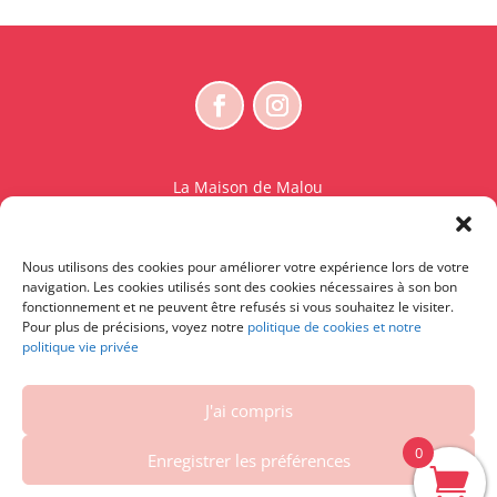
La Maison de Malou
Rue Charles Sambon 18
1300 Wavre
Nous utilisons des cookies pour améliorer votre expérience lors de votre
BE 0765.825.589
navigation. Les cookies utilisés sont des cookies nécessaires à son bon
fonctionnement et ne peuvent être refusés si vous souhaitez le visiter.
© La Maison de Malou – TDM interdit sauf accord
Pour plus de précisions, voyez notre
politique de cookies et notre
politique vie privée
écrit préalable | Entraînement d’IA strictement
interdit.
J'ai compris
Contactez-nous
|
Conditions générales – Conditions
d’utilisation
|
Vie privée et cookies
|
Droit de
0
Enregistrer les préférences
rétractation
| Powered by
DelaSuitedanslesID