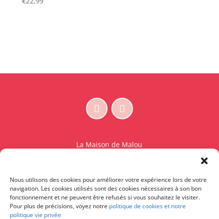
€
22,99
La Maison de Malou
Rue Charles Sambon 18
1300 Wavre
Nous utilisons des cookies pour améliorer votre expérience lors de votre
BE 0765.825.589
navigation. Les cookies utilisés sont des cookies nécessaires à son bon
fonctionnement et ne peuvent être refusés si vous souhaitez le visiter.
© La Maison de Malou – TDM interdit sauf accord
Pour plus de précisions, voyez notre
politique de cookies et notre
politique vie privée
écrit préalable | Entraînement d’IA strictement