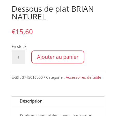
Dessous de plat BRIAN
NATUREL
€
15,60
En stock
quantité
Ajouter au panier
de
Dessous
de
UGS :
3715016000
Catégorie :
Accessoires de table
plat
BRIAN
NATUREL
Description
Sublimez vos tablées avec le dessous