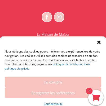
La Maison de Malou
Rue Charles Sambon 18
1300 Wavre
Nous utilisons des cookies pour améliorer votre expérience lors de votre
BE 0765.825.589
navigation. Les cookies utilisés sont des cookies nécessaires à son bon
fonctionnement et ne peuvent être refusés si vous souhaitez le visiter.
© La Maison de Malou – TDM interdit sauf accord
Pour plus de précisions, voyez notre
politique de cookies et notre
politique vie privée
écrit préalable | Entraînement d’IA strictement
interdit.
J'ai compris
Contactez-nous
|
Conditions générales – Conditions
d’utilisation
|
Vie privée et cookies
|
Droit de
0
Enregistrer les préférences
rétractation
| Powered by
DelaSuitedanslesID
Confidentialité