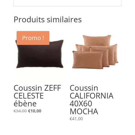
Produits similaires
Promo !
Coussin ZEFF
Coussin
CELESTE
CALIFORNIA
ébène
40X60
MOCHA
Le
Le
€
34,00
€
10,00
prix
prix
€
41,00
initial
actuel
était :
est :