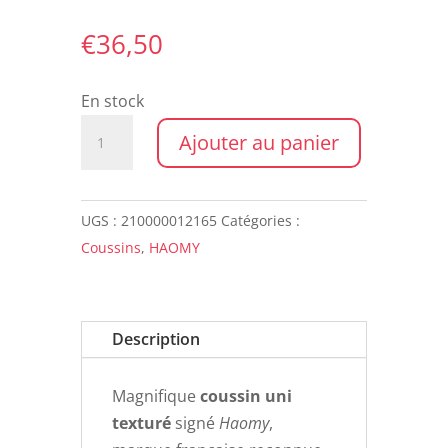
€
36,50
En stock
quantité
Ajouter au panier
de
Coussin
CALIFORNIA
UGS :
210000012165
Catégories :
45X45
Coussins
,
HAOMY
MOCHA
Description
Magnifique
coussin uni
texturé
signé
Haomy
,