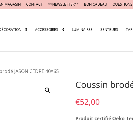
EN MAGASIN
CONTACT
**NEWSLETTER**
BON CADEAU
QUESTIONS
DÉCORATION
ACCESSOIRES
LUMINAIRES
SENTEURS
TAP
 brodé JASON CEDRE 40*65
Coussin brod
€
52,00
Produit certifié Oeko-Te