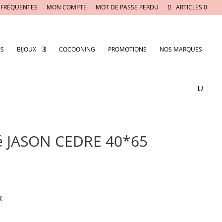
 FRÉQUENTES
MON COMPTE
MOT DE PASSE PERDU
ARTICLES 0
IS
BIJOUX
COCOONING
PROMOTIONS
NOS MARQUES
é JASON CEDRE 40*65
x