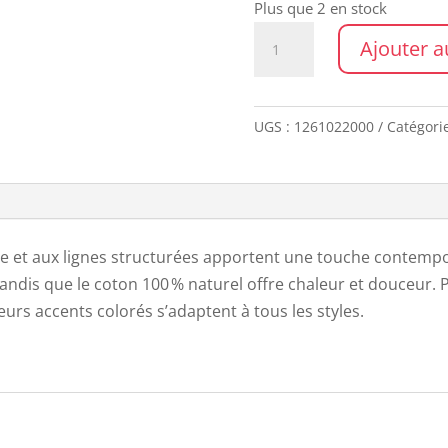
Plus que 2 en stock
quantité
Ajouter a
de
Coussin
brodé
UGS :
1261022000
Catégori
JASON
CEDRE
40*65
e et aux lignes structurées apportent une touche contempor
tandis que le coton 100 % naturel offre chaleur et douceur. 
leurs accents colorés s’adaptent à tous les styles.