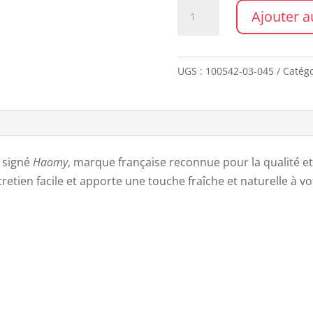
quantité
Ajouter a
de
Coussin
BOLOGNE
UGS :
100542-03-045
Catégo
45*45
MOCACCINO
signé
Haomy
, marque française reconnue pour la qualité et 
etien facile et apporte une touche fraîche et naturelle à vot