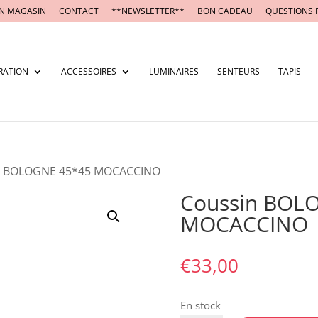
N MAGASIN
CONTACT
**NEWSLETTER**
BON CADEAU
QUESTIONS 
RATION
ACCESSOIRES
LUMINAIRES
SENTEURS
TAPIS
n BOLOGNE 45*45 MOCACCINO
Coussin BOL
MOCACCINO
€
33,00
En stock