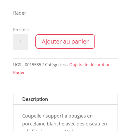
Räder
En stock
quantité
Ajouter au panier
de
Coupelle
BIRDS
UGS :
0015535
Catégories :
Objets de décoration
,
Räder
Description
Coupelle / support à bougies en
porcelaine blanche avec des oiseau en