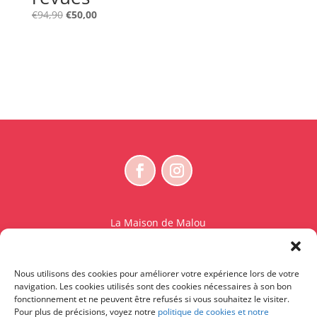
Le
Le
€
94,90
€
50,00
prix
prix
initial
actuel
était :
est :
€94,90.
€50,00.
La Maison de Malou
Rue Charles Sambon 18
1300 Wavre
Nous utilisons des cookies pour améliorer votre expérience lors de votre
BE 0765.825.589
navigation. Les cookies utilisés sont des cookies nécessaires à son bon
fonctionnement et ne peuvent être refusés si vous souhaitez le visiter.
© La Maison de Malou – TDM interdit sauf accord
Pour plus de précisions, voyez notre
politique de cookies et notre