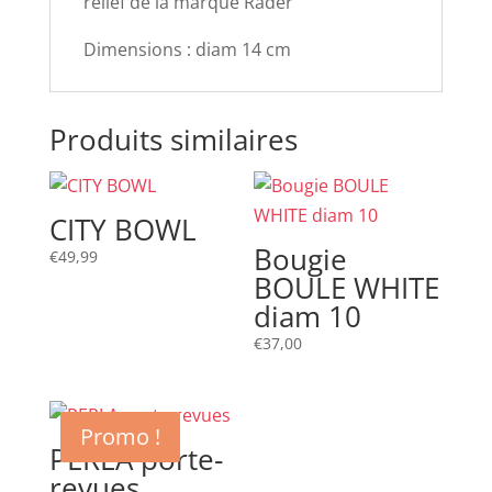
relief de la marque Räder
Dimensions : diam 14 cm
Produits similaires
CITY BOWL
Bougie
€
49,99
BOULE WHITE
diam 10
€
37,00
Promo !
PERLA porte-
revues