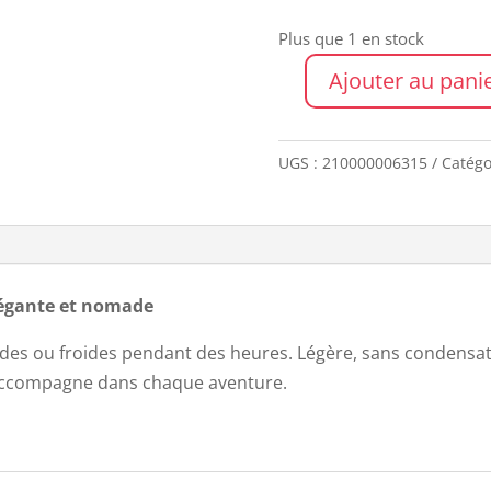
Plus que 1 en stock
Ajouter au pani
quantité
de
CLIMA
UGS :
210000006315
Catégo
850ml
STONE
HOT
RED
légante et nomade
des ou froides pendant des heures. Légère, sans condensat
 accompagne dans chaque aventure.