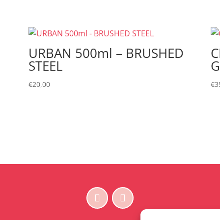
URBAN 500ml – BRUSHED
C
STEEL
G
€
20,00
€
3