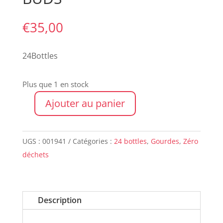
€
35,00
24Bottles
Plus que 1 en stock
Ajouter au panier
quantité
de
CLIMA
UGS :
001941
Catégories :
24 bottles
,
Gourdes
,
Zéro
500ml
déchets
LITTLE
BUDS
Description