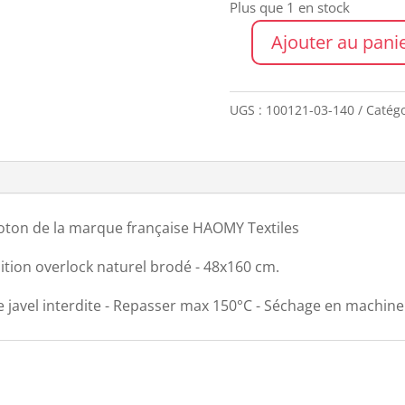
€28,00.
€
Plus que 1 en stock
Ajouter au pani
quantité
de
Chemin
UGS :
100121-03-140
Catégo
de
table
CORTE
KAKI
coton de la marque française HAOMY Textiles
nition overlock naturel brodé - 48x160 cm.
 javel interdite - Repasser max 150°C - Séchage en machin