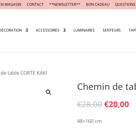
EN MAGASIN
CONTACT
**NEWSLETTER**
BON CADEAU
QUESTIONS
DÉCORATION
ACCESSOIRES
LUMINAIRES
SENTEURS
TAP
 de table CORTE KAKI
Chemin de ta
Le
L
€
28,00
€
20,00
prix
pr
initial
ac
48×160 cm
était :
es