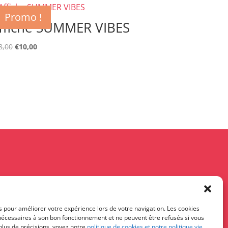
Promo !
ffiche SUMMER VIBES
Le
Le
8,00
€
10,00
prix
prix
initial
actuel
était :
est :
€18,00.
€10,00.
s pour améliorer votre expérience lors de votre navigation. Les cookies
 nécessaires à son bon fonctionnement et ne peuvent être refusés si vous
 plus de précisions, voyez notre
politique de cookies et notre politique vie