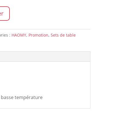
20,00.
er
ries :
HAOMY
,
Promotion
,
Sets de table
e basse température