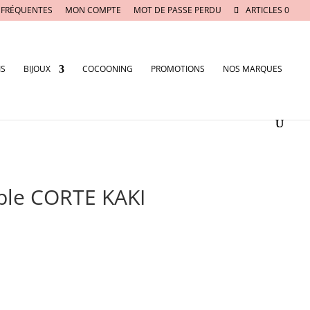
 FRÉQUENTES
MON COMPTE
MOT DE PASSE PERDU
ARTICLES 0
IS
BIJOUX
COCOONING
PROMOTIONS
NOS MARQUES
ble CORTE KAKI
e
ix
tuel
t :