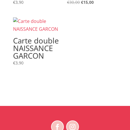
Le
Le
€
3,90
€
30,00
€
15,00
prix
prix
initial
actuel
était :
est :
€30,00.
€15,00.
Carte double
NAISSANCE
GARCON
€
3,90