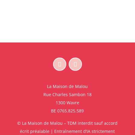
prix
prix
initial
actuel
était :
est :
€30,00.
€15,00.
La Maison de Malou
Rue Charles Sambon 18
1300 Wavre
BE 0765.825.589
© La Maison de Malou – TDM interdit sauf accord
écrit préalable | Entraînement d’IA strictement