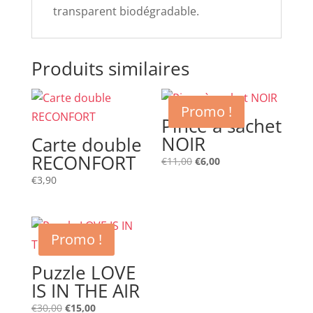
transparent biodégradable.
Produits similaires
Promo !
Pince à sachet
NOIR
Carte double
RECONFORT
Le
Le
€
11,00
€
6,00
prix
prix
€
3,90
initial
actuel
était :
est :
€11,00.
€6,00.
Promo !
Puzzle LOVE
IS IN THE AIR
Le
Le
€
30,00
€
15,00