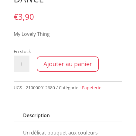
€
3,90
My Lovely Thing
En stock
quantité
Ajouter au panier
de
Carte
double
UGS :
210000012680
Catégorie :
Papeterie
FLORAL
DANCE
Description
Un délicat bouquet aux couleurs