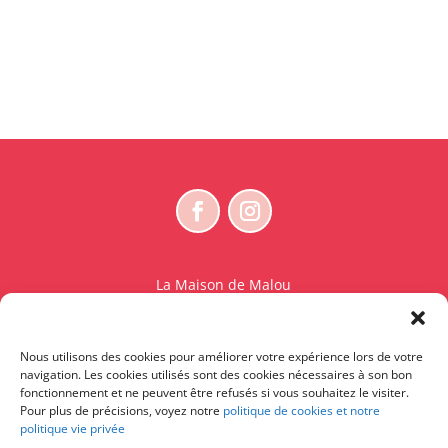
prix
prix
initial
actuel
était :
est :
€47,50.
€18,00.
La Maison de Malou
Rue Charles Sambon 18
1300 Wavre
Nous utilisons des cookies pour améliorer votre expérience lors de votre
BE 0765.825.589
navigation. Les cookies utilisés sont des cookies nécessaires à son bon
fonctionnement et ne peuvent être refusés si vous souhaitez le visiter.
© La Maison de Malou – TDM interdit sauf accord
Pour plus de précisions, voyez notre
politique de cookies et notre
politique vie privée
écrit préalable | Entraînement d’IA strictement