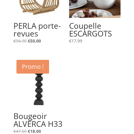
PERLA porte-
Coupelle
revues
ESCARGOTS
Le
Le
€
94,90
€
50,00
€
17,99
prix
prix
initial
actuel
était :
est :
Promo !
€94,90.
€50,00.
Bougeoir
ALVERCA H33
Le
Le
€
47,50
€
18,00