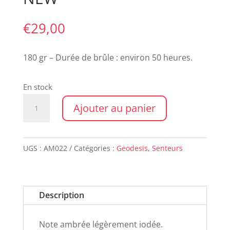
€
29,00
180 gr – Durée de brûle : environ 50 heures.
En stock
quantité
Ajouter au panier
de
Bougie
GEODESIS
UGS :
AM022
Catégories :
Geodesis
,
Senteurs
ambre
NEW
Description
Note ambrée légèrement iodée.