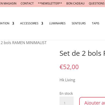
EN MAGASIN
CONTACT
**NEWSLETTER**
BON CADEAU
QUESTIONS
RATION
ACCESSOIRES
LUMINAIRES
SENTEURS
TAPIS
e 2 bols RAMEN MINIMALIST
Set de 2 bol
€
52,00
Hk Living
En stock
quantité
Ajouter a