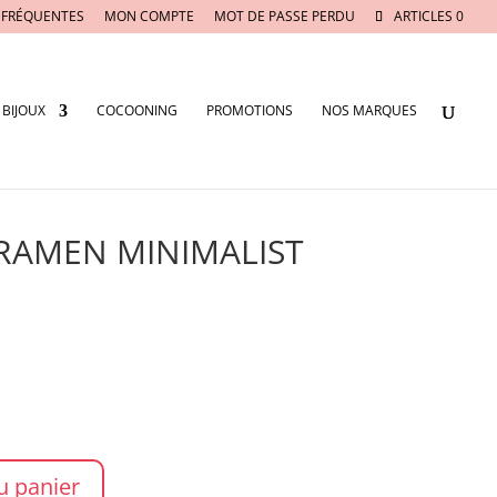
 FRÉQUENTES
MON COMPTE
MOT DE PASSE PERDU
ARTICLES 0
BIJOUX
COCOONING
PROMOTIONS
NOS MARQUES
s RAMEN MINIMALIST
u panier