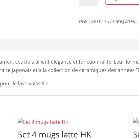
de
Set
de
UGS :
KST0175
Catégories :
2
bols
RAMEN
MINIMALIST
ramen, ces bols allient élégance et fonctionnalité. Leur forma
aire japonais et à la collection de céramiques des années '
our le lave-vaisselle
Set 4 mugs latte HK
S